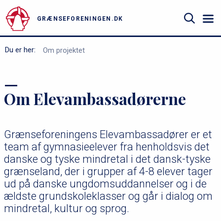
n
Gå
e
til
GRÆNSEFORENINGEN.DK
n
hovedindhold
u
Søg
B
Du er her:
Om projektet
r
ø
Om Elevambassadørerne
d
k
r
Grænseforeningens Elevambassadører er et
u
team af gymnasieelever fra henholdsvis det
m
danske og tyske mindretal i det dansk-tyske
m
grænseland, der i grupper af 4-8 elever tager
ud på danske ungdomsuddannelser og i de
e
ældste grundskoleklasser og går i dialog om
mindretal, kultur og sprog.