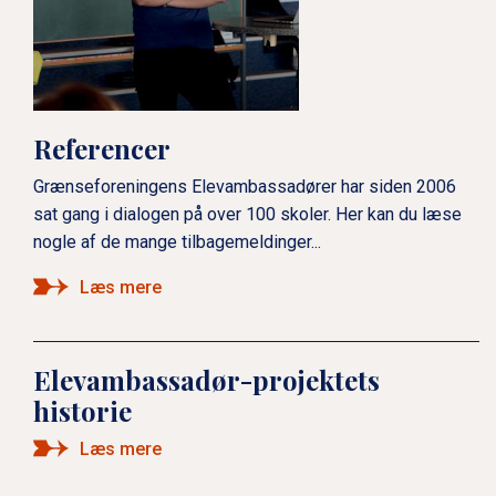
e
e
v
n
e
u
l
l
2
e
Referencer
v
Grænseforeningens Elevambassadører har siden 2006
e
sat gang i dialogen på over 100 skoler. Her kan du læse
l
nogle af de mange tilbagemeldinger...
2
Læs mere
Elevambassadør-projektets
historie
Læs mere