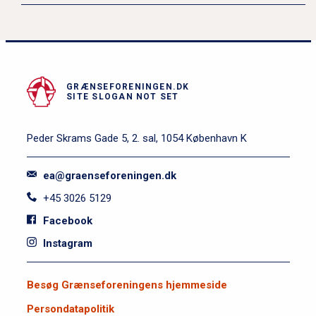
GRÆNSEFORENINGEN.DK
SITE SLOGAN NOT SET
Peder Skrams Gade 5, 2. sal, 1054 København K
ea@graenseforeningen.dk
+45 3026 5129
Facebook
Instagram
S
Besøg Grænseforeningens hjemmeside
i
Persondatapolitik
d