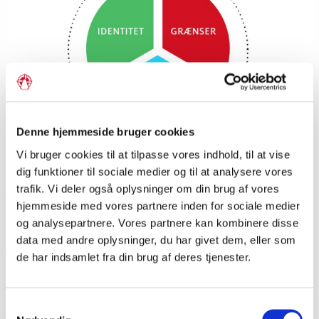
Denne hjemmeside bruger cookies
Vi bruger cookies til at tilpasse vores indhold, til at vise
Et besøg fra Elevambassadørerne kan indgå i mange
dig funktioner til sociale medier og til at analysere vores
forskellige undervisningssammenhænge på alle gymnasiale
trafik. Vi deler også oplysninger om din brug af vores
klassetrin og i de ældste grundskoleklasser i f.eks.
hjemmeside med vores partnere inden for sociale medier
samfundsfag, dansk, historie, kulturforståelse, sprogfag mm.
og analysepartnere. Vores partnere kan kombinere disse
Besøget struktureres, så det passer ind i de fag og det tema,
data med andre oplysninger, du har givet dem, eller som
klassen arbejder med, og egner sig også til tværfaglige
de har indsamlet fra din brug af deres tjenester.
projekter.
Projektet drives af Grænseforeningen og de tre
Samtykkevalg
mindretalsgymnasier, Duborg-Skolen, A.P. Møller Skolen og